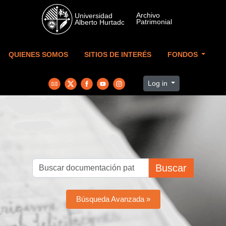
Skip to main content
QUIENES SOMOS
SITIOS DE INTERÉS
FONDOS
Log in
Buscar
Búsqueda Avanzada »