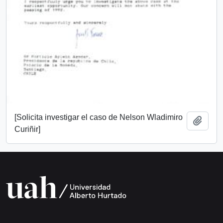
[Solicita investigar el caso de Nelson Wladimiro
Add t
Curiñir]