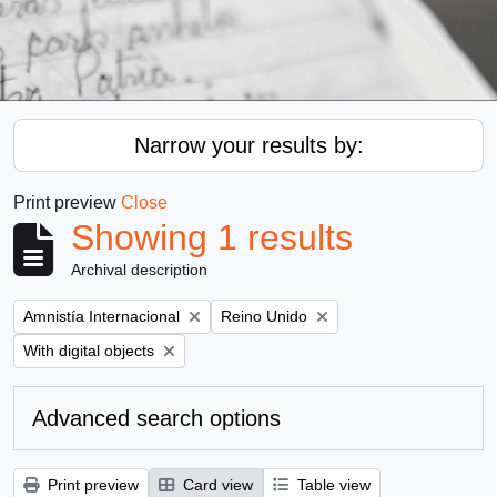
Narrow your results by:
Print preview
Close
Showing 1 results
Archival description
Remove filter:
Remove filter:
Amnistía Internacional
Reino Unido
Remove filter:
With digital objects
Advanced search options
Print preview
Card view
Table view