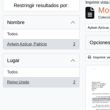
Imprimir vista
Restringir resultados por:
Mos
Colecc
Nombre
Remove filter:
Aylwin Azócar,
Todos
Opciones
Aylwin Azócar, Patricio
2
, 2 resultados
Imprimir vi
Lugar
Todos
Reino Unido
2
, 2 resultados