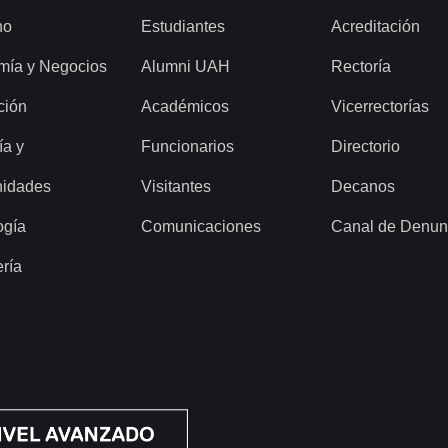
ho
Estudiantes
Acreditación
mía y Negocios
Alumni UAH
Rectoría
ción
Académicos
Vicerrectorías
ía y
Funcionarios
Directorio
idades
Visitantes
Decanos
ogía
Comunicaciones
Canal de Denun
ería