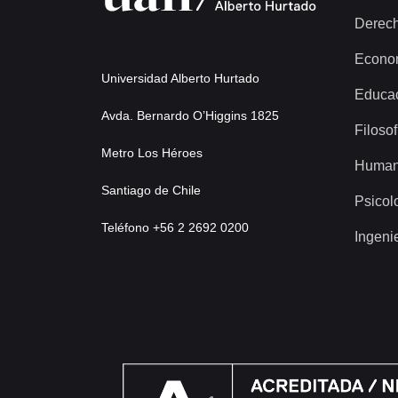
Derec
Econo
Universidad Alberto Hurtado
Educa
Avda. Bernardo O’Higgins 1825
Filosof
Metro Los Héroes
Human
Santiago de Chile
Psicol
Teléfono +56 2 2692 0200
Ingeni