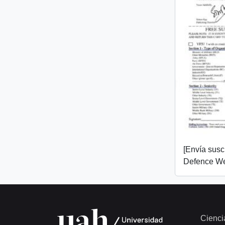
[Envía susc
Defence We
Cienci