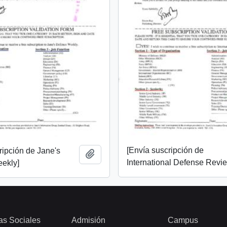
[Envía suscripción de
ripción de Jane's
Añadir al portapapeles
International Defense Revi
ekly]
as Sociales
Admisión
Campus