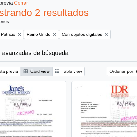
 previa
Cerrar
trando 2 resultados
iones
Remove filter:
Remove filter:
 Patricio
Reino Unido
Con objetos digitales
 avanzadas de búsqueda
sta previa
Card view
Table view
Ordenar por: 