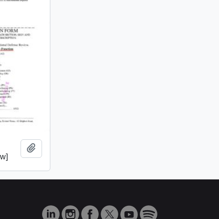
Añadir al portapapeles
ew]