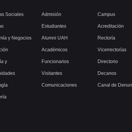
as Sociales
Admisión
Campus
ho
Estudiantes
Acreditación
mía y Negocios
Alumni UAH
Rectoría
ción
Académicos
Vicerrectorías
ía y
Funcionarios
Directorio
idades
Visitantes
Decanos
ogía
Comunicaciones
Canal de Denun
ería