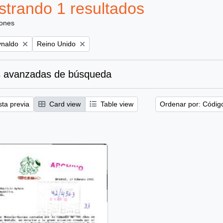
trando 1 resultados
iones
Remove filter:
ynaldo
Reino Unido
 avanzadas de búsqueda
sta previa
Card view
Table view
Ordenar por: Códig