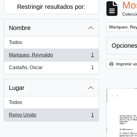
Mos
Restringir resultados por:
Colecc
Remove filter:
Nombre
Mariqueo, Re
Todos
Opciones
Mariqueo, Reynaldo
1
, 1 resultados
Imprimir vi
Castaño, Oscar
1
, 1 resultados
Lugar
Todos
Reino Unido
1
, 1 resultados