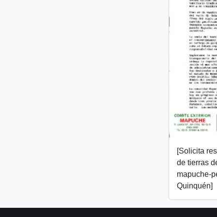
[Solicita r
de tierras 
mapuche-pe
Quinquén]