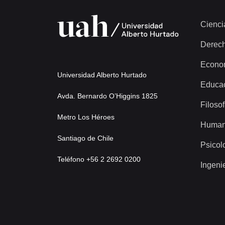
Cienci
Derec
Econo
Universidad Alberto Hurtado
Educa
Avda. Bernardo O’Higgins 1825
Filosof
Metro Los Héroes
Human
Santiago de Chile
Psicol
Teléfono +56 2 2692 0200
Ingeni