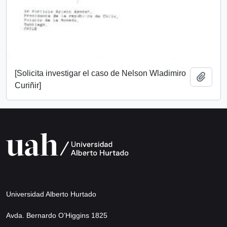
[Solicita investigar el caso de Nelson Wladimiro
Añadi
Curiñir]
Universidad Alberto Hurtado
Avda. Bernardo O’Higgins 1825