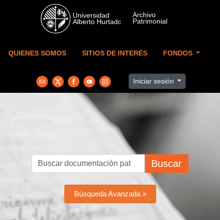
Skip to main content
QUIENES SOMOS
SITIOS DE INTERÉS
FONDOS
Iniciar sesión
Buscar
Búsqueda Avanzada »