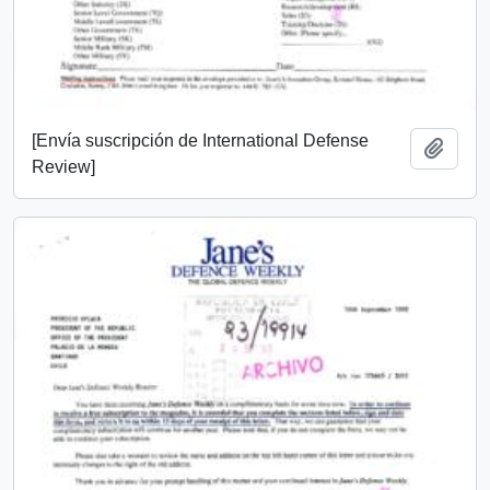
[Envía suscripción de International Defense
Añadi
Review]