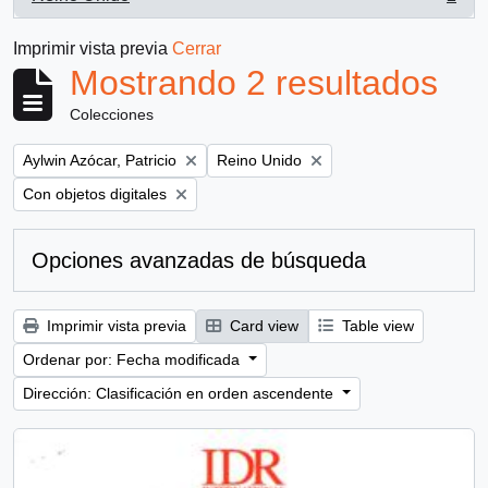
, 2 resultados
Imprimir vista previa
Cerrar
Mostrando 2 resultados
Colecciones
Remove filter:
Remove filter:
Aylwin Azócar, Patricio
Reino Unido
Remove filter:
Con objetos digitales
Opciones avanzadas de búsqueda
Imprimir vista previa
Card view
Table view
Ordenar por: Fecha modificada
Dirección: Clasificación en orden ascendente