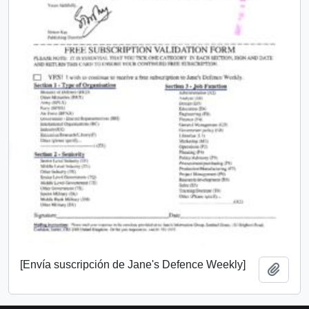
[Envía suscripción de Jane's Defence Weekly]
Añadi