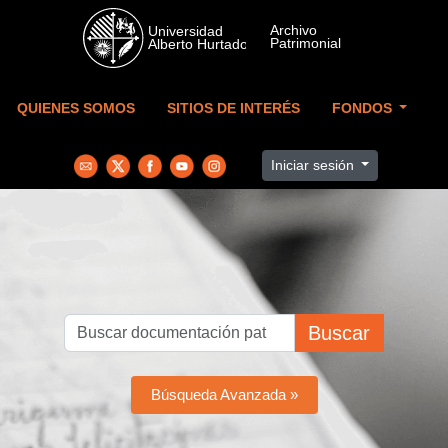
Skip to main content
QUIENES SOMOS
SITIOS DE INTERÉS
FONDOS
Iniciar sesión
Buscar
Búsqueda Avanzada »