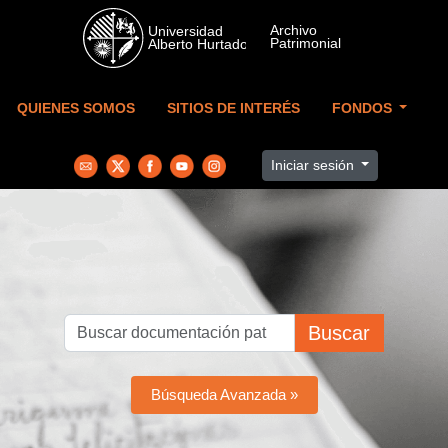
Skip to main content
QUIENES SOMOS
SITIOS DE INTERÉS
FONDOS
Iniciar sesión
Buscar
Búsqueda Avanzada »