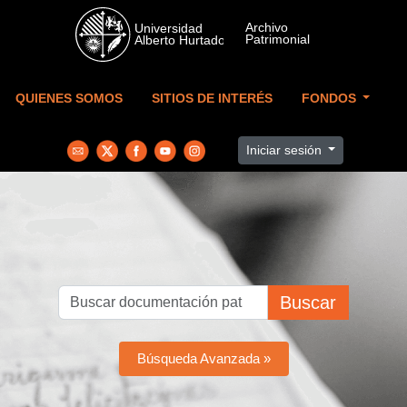
Skip to main content
QUIENES SOMOS
SITIOS DE INTERÉS
FONDOS
Iniciar sesión
Buscar
Búsqueda Avanzada »