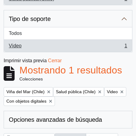
, 1 resultados
Tipo de soporte
Todos
Video
1
, 1 resultados
Imprimir vista previa
Cerrar
Mostrando 1 resultados
Colecciones
Remove filter:
Remove filter:
Remove filter:
Viña del Mar (Chile)
Salud pública (Chile)
Video
Remove filter:
Con objetos digitales
Opciones avanzadas de búsqueda