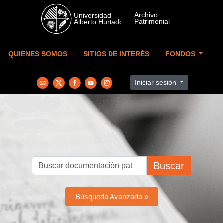
Skip to main content
QUIENES SOMOS
SITIOS DE INTERÉS
FONDOS
Iniciar sesión
Buscar
Búsqueda Avanzada »