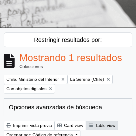
Restringir resultados por:
Mostrando 1 resultados
Colecciones
Remove filter:
Remove filter:
Chile. Ministerio del Interior
La Serena (Chile)
Remove filter:
Con objetos digitales
Opciones avanzadas de búsqueda
Imprimir vista previa
Card view
Table view
Ordenar por: Código de referencia