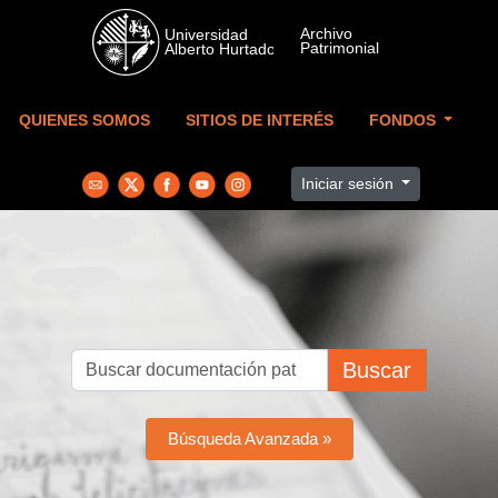
Skip to main content
QUIENES SOMOS
SITIOS DE INTERÉS
FONDOS
Iniciar sesión
Buscar
Búsqueda Avanzada »