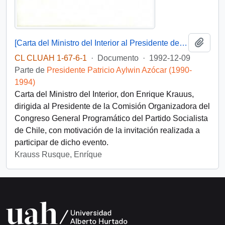
Añadi
[Carta del Ministro del Interior al Presidente de la Comisión Organizadora del Congreso General Programático del Partido Socialista de Chile]
CL CLUAH 1-67-6-1
·
Documento
·
1992-12-09
Parte de
Presidente Patricio Aylwin Azócar (1990-
1994)
Carta del Ministro del Interior, don Enrique Krauus,
dirigida al Presidente de la Comisión Organizadora del
Congreso General Programático del Partido Socialista
de Chile, con motivación de la invitación realizada a
participar de dicho evento.
Krauss Rusque, Enríque