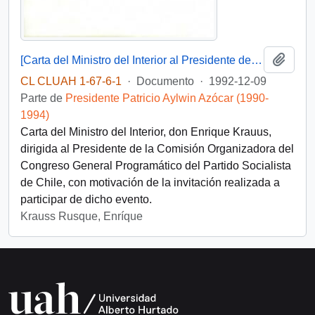
Añadi
[Carta del Ministro del Interior al Presidente de la Comisión Organizadora del Congreso General Programático del Partido Socialista de Chile]
CL CLUAH 1-67-6-1
·
Documento
·
1992-12-09
Parte de
Presidente Patricio Aylwin Azócar (1990-
1994)
Carta del Ministro del Interior, don Enrique Krauus,
dirigida al Presidente de la Comisión Organizadora del
Congreso General Programático del Partido Socialista
de Chile, con motivación de la invitación realizada a
participar de dicho evento.
Krauss Rusque, Enríque