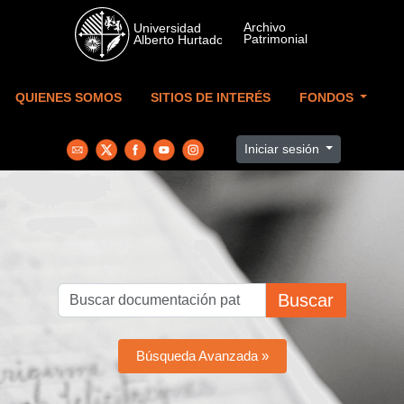
Skip to main content
QUIENES SOMOS
SITIOS DE INTERÉS
FONDOS
Iniciar sesión
Buscar
Búsqueda Avanzada »