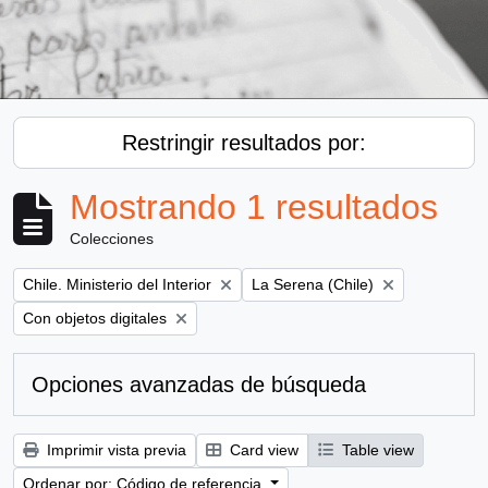
Restringir resultados por:
Mostrando 1 resultados
Colecciones
Remove filter:
Remove filter:
Chile. Ministerio del Interior
La Serena (Chile)
Remove filter:
Con objetos digitales
Opciones avanzadas de búsqueda
Imprimir vista previa
Card view
Table view
Ordenar por: Código de referencia