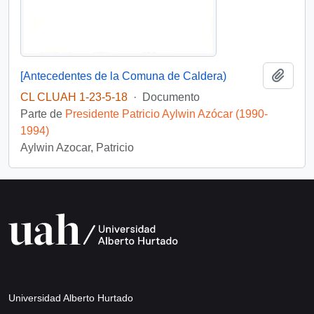
Añadi
[Antecedentes de la Comuna de Caldera)
CL CLUAH 1-23-5-18
·
Documento
Parte de
Presidente Patricio Aylwin Azócar (1990-
1994)
Aylwin Azocar, Patricio
Universidad Alberto Hurtado