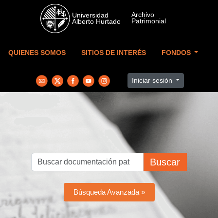
Skip to main content
QUIENES SOMOS
SITIOS DE INTERÉS
FONDOS
Iniciar sesión
Buscar
Búsqueda Avanzada »