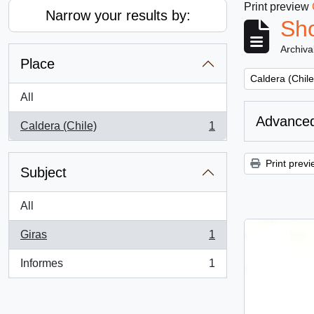
Print preview
Narrow your results by:
Sho
Archiva
Place
Remove filter:
Caldera (Chile
All
Advanced
Caldera (Chile)
1
, 1 results
Print previ
Subject
All
Giras
1
, 1 results
Informes
1
, 1 results