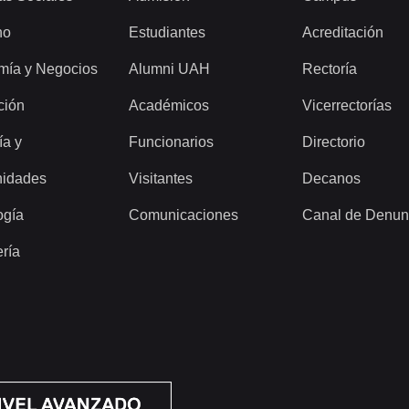
ho
Estudiantes
Acreditación
mía y Negocios
Alumni UAH
Rectoría
ción
Académicos
Vicerrectorías
ía y
Funcionarios
Directorio
idades
Visitantes
Decanos
ogía
Comunicaciones
Canal de Denun
ería