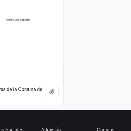
tes de la Comuna de
Add to clipboard
as Sociales
Admisión
Campus