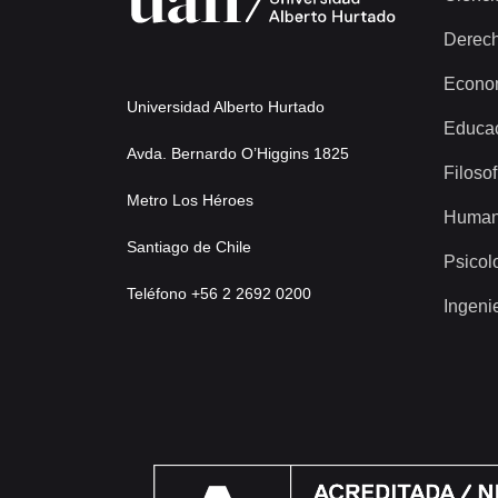
Derec
Econo
Universidad Alberto Hurtado
Educa
Avda. Bernardo O’Higgins 1825
Filosof
Metro Los Héroes
Human
Santiago de Chile
Psicol
Teléfono +56 2 2692 0200
Ingeni