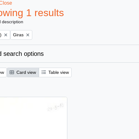
Close
wing 1 results
l description
Remove filter:
)
Giras
 search options
ew
Card view
Table view