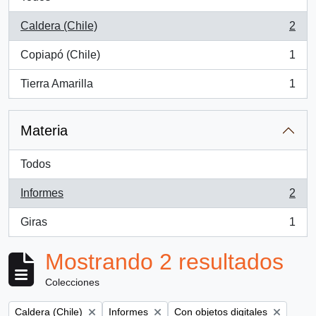
Caldera (Chile)
2
, 2 resultados
Copiapó (Chile)
1
, 1 resultados
Tierra Amarilla
1
, 1 resultados
Materia
Todos
Informes
2
, 2 resultados
Giras
1
, 1 resultados
Mostrando 2 resultados
Colecciones
Remove filter:
Remove filter:
Remove filter:
Caldera (Chile)
Informes
Con objetos digitales