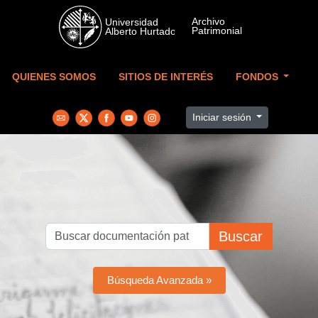
Skip to main content
QUIENES SOMOS
SITIOS DE INTERÉS
FONDOS
Iniciar sesión
Buscar
Búsqueda Avanzada »