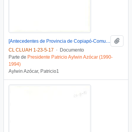
Añadi
[Antecedentes de Provincia de Copiapó-Comuna de Copiapó, Caldera. Tierra Amarilla].
CL CLUAH 1-23-5-17
·
Documento
Parte de
Presidente Patricio Aylwin Azócar (1990-
1994)
Aylwin Azócar, Patricio1