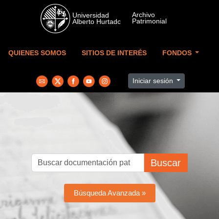
Skip to main content
QUIENES SOMOS
SITIOS DE INTERÉS
FONDOS
Iniciar sesión
Buscar
Búsqueda Avanzada »