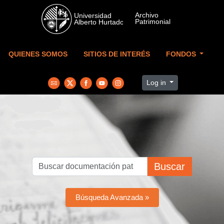
Skip to main content
QUIENES SOMOS
SITIOS DE INTERÉS
FONDOS
Log in
Buscar
Búsqueda Avanzada »