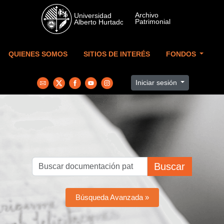
Skip to main content
QUIENES SOMOS
SITIOS DE INTERÉS
FONDOS
Iniciar sesión
Buscar
Búsqueda Avanzada »