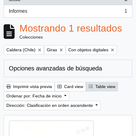
, 1 resultados
Informes
1
, 1 resultados
Mostrando 1 resultados
Colecciones
Remove filter:
Remove filter:
Remove filter:
Caldera (Chile)
Giras
Con objetos digitales
Opciones avanzadas de búsqueda
Imprimir vista previa
Card view
Table view
Ordenar por: Fecha de inicio
Dirección: Clasificación en orden ascendente