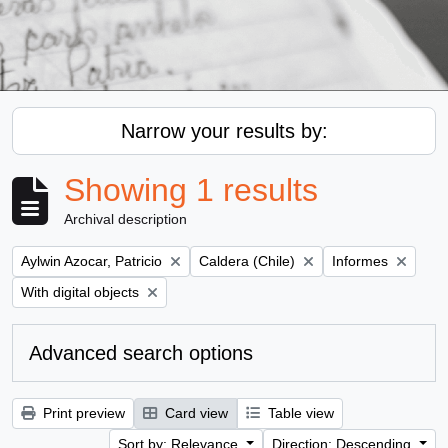
Narrow your results by:
Showing 1 results
Archival description
Remove filter:
Remove filter:
Remove filter:
Aylwin Azocar, Patricio
Caldera (Chile)
Informes
Remove filter:
With digital objects
Advanced search options
Print preview
Card view
Table view
Sort by: Relevance
Direction: Descending