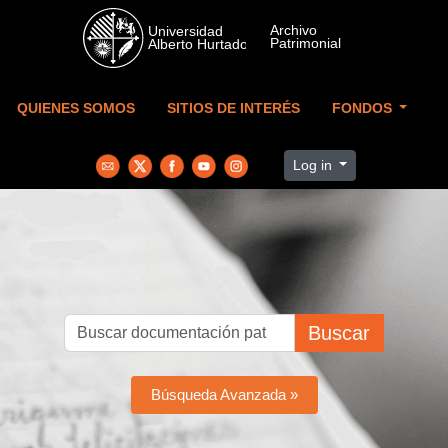
Skip to main content
QUIENES SOMOS
SITIOS DE INTERÉS
FONDOS
Log in
Buscar
Búsqueda Avanzada »