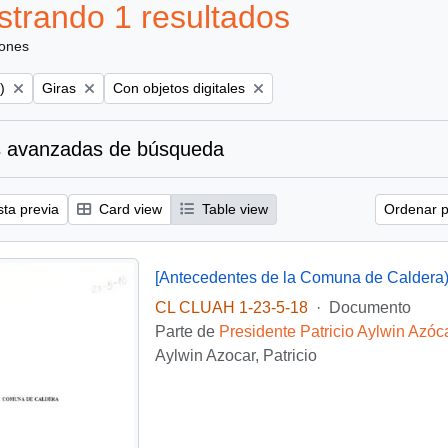
trando 1 resultados
iones
Remove filter:
Remove filter:
)
Giras
Con objetos digitales
 avanzadas de búsqueda
sta previa
Card view
Table view
Ordenar p
[Antecedentes de la Comuna de Caldera
CL CLUAH 1-23-5-18
·
Documento
Parte de
Presidente Patricio Aylwin Azóc
Aylwin Azocar, Patricio