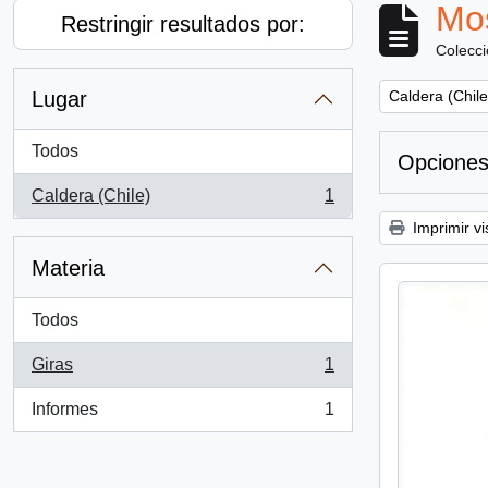
Mos
Restringir resultados por:
Colecc
Remove filter:
Lugar
Caldera (Chile
Todos
Opciones
Caldera (Chile)
1
, 1 resultados
Imprimir vi
Materia
Todos
Giras
1
, 1 resultados
Informes
1
, 1 resultados