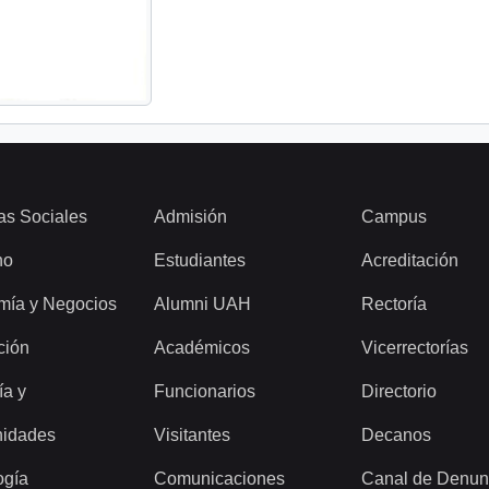
as Sociales
Admisión
Campus
ho
Estudiantes
Acreditación
mía y Negocios
Alumni UAH
Rectoría
ción
Académicos
Vicerrectorías
ía y
Funcionarios
Directorio
idades
Visitantes
Decanos
ogía
Comunicaciones
Canal de Denun