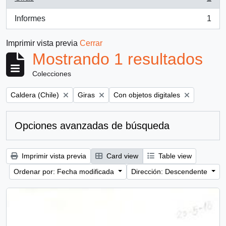
, 1 resultados
Informes
1
, 1 resultados
Imprimir vista previa
Cerrar
Mostrando 1 resultados
Colecciones
Remove filter:
Remove filter:
Remove filter:
Caldera (Chile)
Giras
Con objetos digitales
Opciones avanzadas de búsqueda
Imprimir vista previa
Card view
Table view
Ordenar por: Fecha modificada
Dirección: Descendente