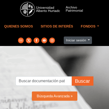
Skip to main content
QUIENES SOMOS
SITIOS DE INTERÉS
FONDOS
Iniciar sesión
Buscar
Búsqueda Avanzada »