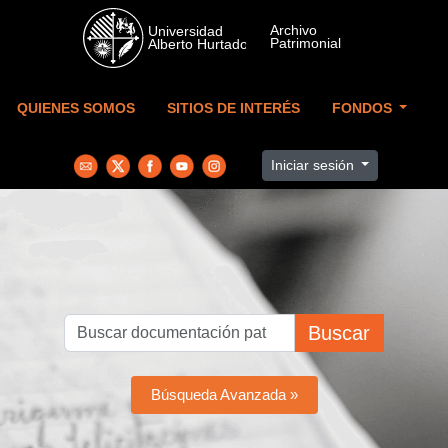
Skip to main content
QUIENES SOMOS
SITIOS DE INTERÉS
FONDOS
Iniciar sesión
Buscar
Búsqueda Avanzada »