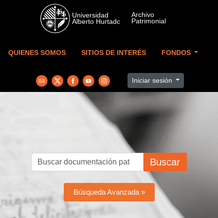
Skip to main content
QUIENES SOMOS
SITIOS DE INTERÉS
FONDOS
Iniciar sesión
Buscar
Búsqueda Avanzada »