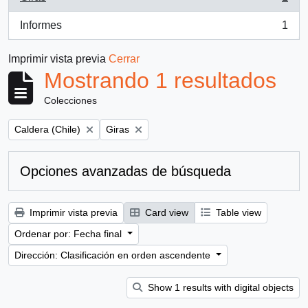
, 1 resultados
Informes
1
, 1 resultados
Imprimir vista previa
Cerrar
Mostrando 1 resultados
Colecciones
Remove filter:
Remove filter:
Caldera (Chile)
Giras
Opciones avanzadas de búsqueda
Imprimir vista previa
Card view
Table view
Ordenar por: Fecha final
Dirección: Clasificación en orden ascendente
Show 1 results with digital objects