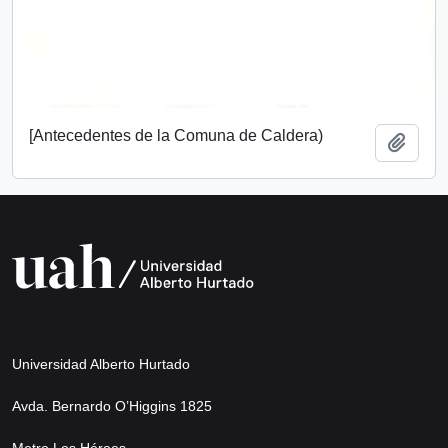
[Antecedentes de la Comuna de Caldera)
Añadi
Universidad Alberto Hurtado
Avda. Bernardo O’Higgins 1825
Metro Los Héroes