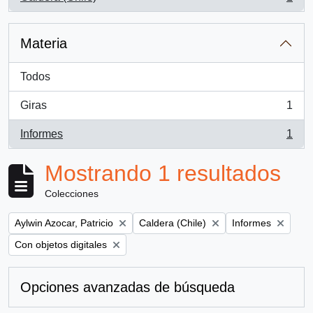
, 1 resultados
Materia
Todos
Giras
1
, 1 resultados
Informes
1
, 1 resultados
Mostrando 1 resultados
Colecciones
Remove filter:
Remove filter:
Remove filter:
Aylwin Azocar, Patricio
Caldera (Chile)
Informes
Remove filter:
Con objetos digitales
Opciones avanzadas de búsqueda