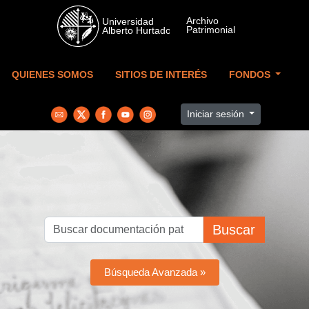
Skip to main content
QUIENES SOMOS
SITIOS DE INTERÉS
FONDOS
Iniciar sesión
Buscar
Búsqueda Avanzada »