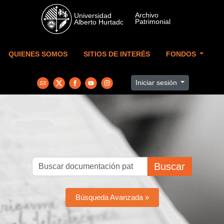
Skip to main content
QUIENES SOMOS
SITIOS DE INTERÉS
FONDOS
Iniciar sesión
Buscar
Búsqueda Avanzada »