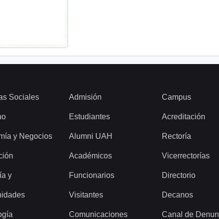
as Sociales
Admisión
Campus
ho
Estudiantes
Acreditación
mía y Negocios
Alumni UAH
Rectoría
ción
Académicos
Vicerrectorías
ía y
Funcionarios
Directorio
idades
Visitantes
Decanos
ogía
Comunicaciones
Canal de Denun