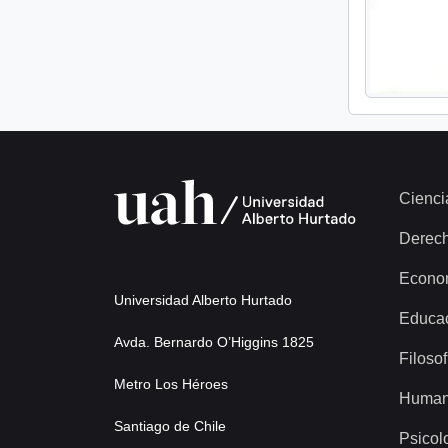
Cienci
Derec
Econo
Universidad Alberto Hurtado
Educa
Avda. Bernardo O’Higgins 1825
Filosof
Metro Los Héroes
Human
Santiago de Chile
Psicol