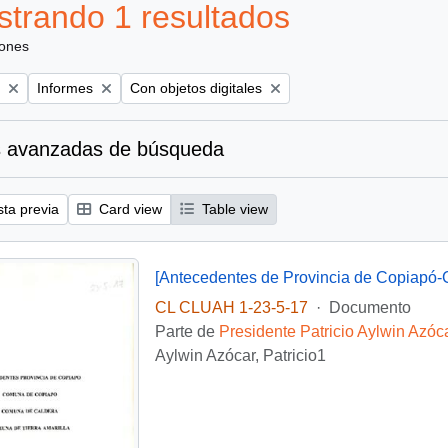
trando 1 resultados
iones
Remove filter:
Remove filter:
Informes
Con objetos digitales
 avanzadas de búsqueda
sta previa
Card view
Table view
[Antecedentes de Provincia de Copiapó-C
CL CLUAH 1-23-5-17
·
Documento
Parte de
Presidente Patricio Aylwin Azóc
Aylwin Azócar, Patricio1