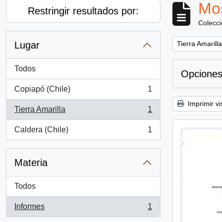
Mos
Restringir resultados por:
Colecc
Remove filter:
Lugar
Tierra Amarilla
Todos
Opciones
Copiapó (Chile)
1
, 1 resultados
Imprimir vi
Tierra Amarilla
1
, 1 resultados
Caldera (Chile)
1
, 1 resultados
Materia
Todos
Informes
1
, 1 resultados