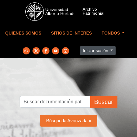
Skip to main content
QUIENES SOMOS
SITIOS DE INTERÉS
FONDOS
Iniciar sesión
Buscar
Búsqueda Avanzada »