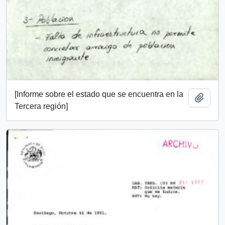
[Informe sobre el estado que se encuentra en la
Añadi
Tercera región]