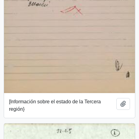
[Información sobre el estado de la Tercera
Añadi
región}