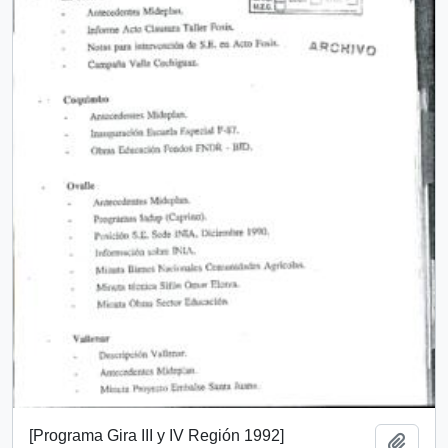
[Programa Gira III y IV Región 1992]
Añadi