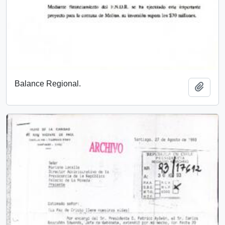
Balance Regional.
Añadi