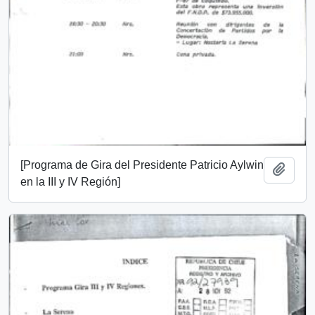
[Programa de Gira del Presidente Patricio Aylwin
Añadi
en la III y IV Región]