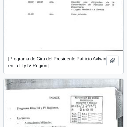
[Programa de Gira del Presidente Patricio Aylwin
Añadi
en la III y IV Región]