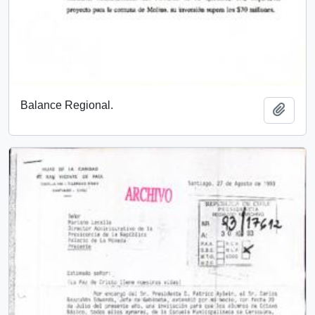
Balance Regional.
Añadi