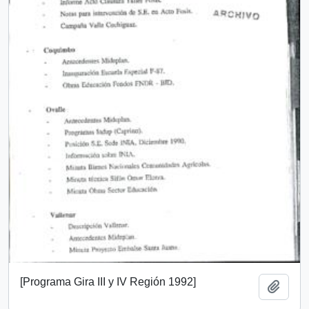
[Programa Gira III y IV Región 1992]
Añadi