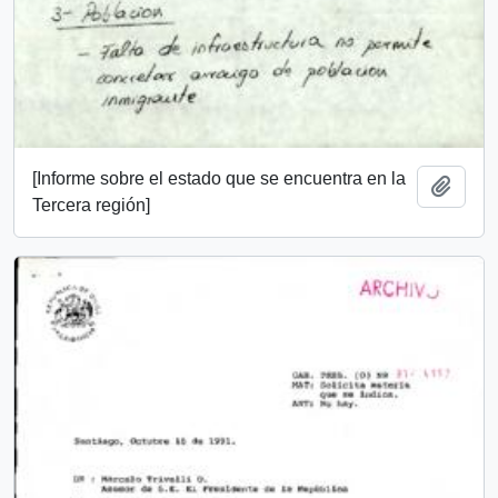
[Informe sobre el estado que se encuentra en la
Añadi
Tercera región]