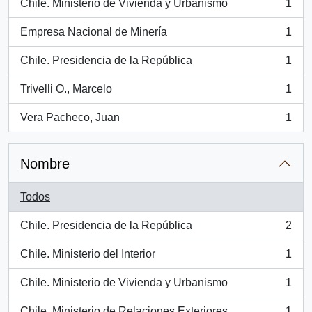
Chile. Ministerio de Vivienda y Urbanismo
1
, 1 resultados
Empresa Nacional de Minería
1
, 1 resultados
Chile. Presidencia de la República
1
, 1 resultados
Trivelli O., Marcelo
1
, 1 resultados
Vera Pacheco, Juan
1
, 1 resultados
Nombre
Todos
Chile. Presidencia de la República
2
, 2 resultados
Chile. Ministerio del Interior
1
, 1 resultados
Chile. Ministerio de Vivienda y Urbanismo
1
, 1 resultados
Chile. Ministerio de Relaciones Exteriores.
1