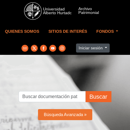
Skip to main content
QUIENES SOMOS
SITIOS DE INTERÉS
FONDOS
Iniciar sesión
Buscar
Búsqueda Avanzada »