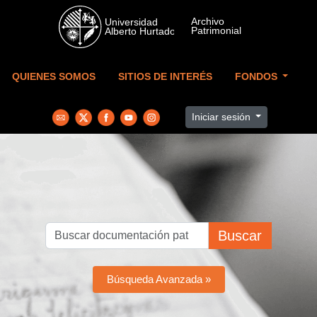
Skip to main content
QUIENES SOMOS
SITIOS DE INTERÉS
FONDOS
Iniciar sesión
Buscar
Búsqueda Avanzada »