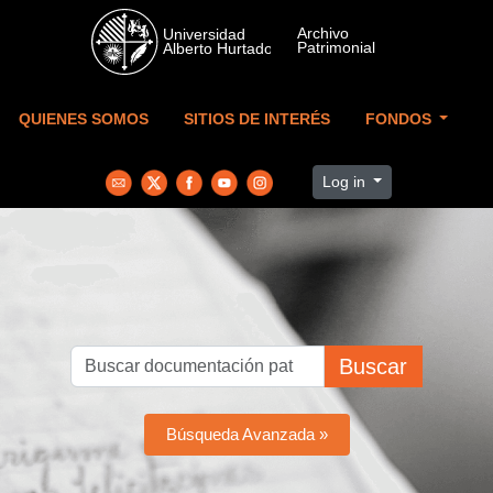
Skip to main content
QUIENES SOMOS
SITIOS DE INTERÉS
FONDOS
Log in
Buscar
Búsqueda Avanzada »