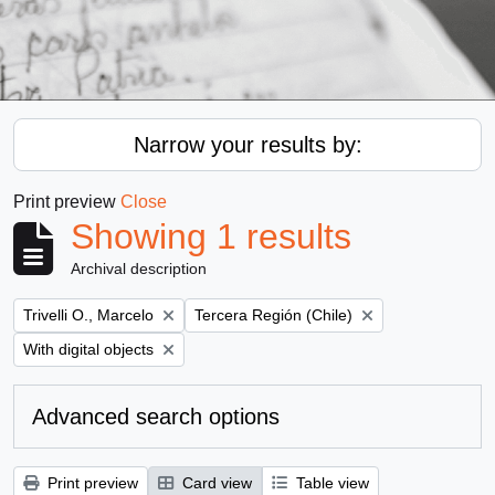
Narrow your results by:
Print preview
Close
Showing 1 results
Archival description
Remove filter:
Remove filter:
Trivelli O., Marcelo
Tercera Región (Chile)
Remove filter:
With digital objects
Advanced search options
Print preview
Card view
Table view