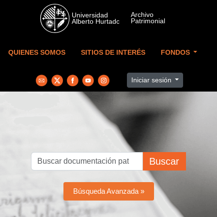
Skip to main content
QUIENES SOMOS
SITIOS DE INTERÉS
FONDOS
Iniciar sesión
Buscar
Búsqueda Avanzada »