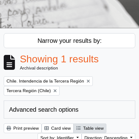
Narrow your results by:
Showing 1 results
Archival description
Remove filter:
Chile. Intendencia de la Tercera Región
Remove filter:
Tercera Región (Chile)
Advanced search options
Print preview
Card view
Table view
Sort by: Identifier
Direction: Descending