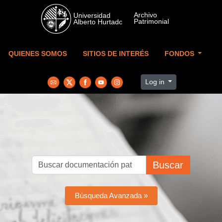
Skip to main content
QUIENES SOMOS
SITIOS DE INTERÉS
FONDOS
Log in
Buscar
Búsqueda Avanzada »