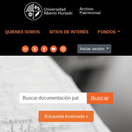
Skip to main content
QUIENES SOMOS
SITIOS DE INTERÉS
FONDOS
Iniciar sesión
Buscar
Búsqueda Avanzada »