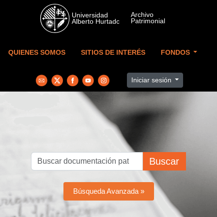
Skip to main content
QUIENES SOMOS
SITIOS DE INTERÉS
FONDOS
Iniciar sesión
Buscar
Búsqueda Avanzada »