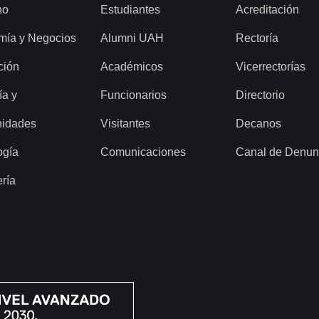
ho
Estudiantes
Acreditación
mía y Negocios
Alumni UAH
Rectoría
ción
Académicos
Vicerrectorías
ía y
Funcionarios
Directorio
idades
Visitantes
Decanos
ogía
Comunicaciones
Canal de Denun
ería