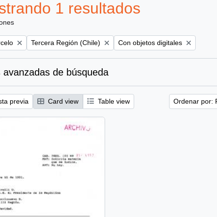
trando 1 resultados
iones
Remove filter:
Remove filter:
rcelo
Tercera Región (Chile)
Con objetos digitales
 avanzadas de búsqueda
sta previa
Card view
Table view
Ordenar por: 