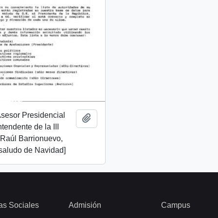
 Asesor Presidencial
Añadir al portapapeles
ntendente de la III
 Raúl Barrionuevo,
 saludo de Navidad]
as Sociales
Admisión
Campus