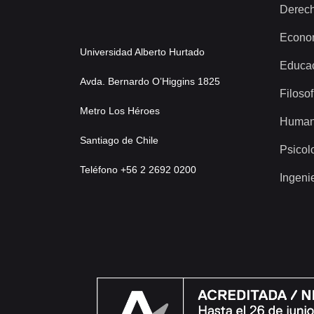
Derec
Econo
Universidad Alberto Hurtado
Educa
Avda. Bernardo O’Higgins 1825
Filosof
Metro Los Héroes
Human
Santiago de Chile
Psicol
Teléfono +56 2 2692 0200
Ingeni