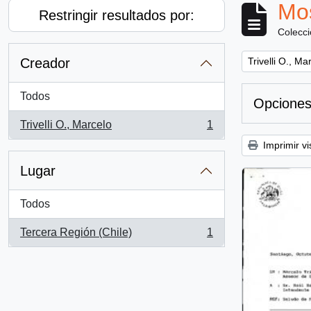
Mos
Restringir resultados por:
Colecc
Remove filter:
Creador
Trivelli O., Ma
Todos
Opciones
Trivelli O., Marcelo
1
, 1 resultados
Imprimir vi
Lugar
Todos
Tercera Región (Chile)
1
, 1 resultados