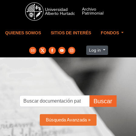
Skip to main content
QUIENES SOMOS
SITIOS DE INTERÉS
FONDOS
Log in
Buscar
Búsqueda Avanzada »