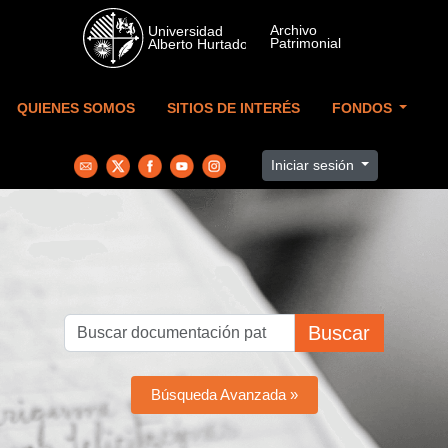
Skip to main content
QUIENES SOMOS
SITIOS DE INTERÉS
FONDOS
Iniciar sesión
Buscar
Búsqueda Avanzada »