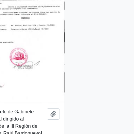
 Jefe de Gabinete
Add to clipboard
 dirigido al
de la III Región de
. Raúl Barrionuevo]