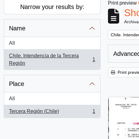
Print preview
Narrow your results by:
Sho
Archiva
Name
Remove filter:
Chile. Intende
All
Advanced
Chile. Intendencia de la Tercera
1
, 1 results
Región
Print previ
Place
All
Tercera Región (Chile)
1
, 1 results