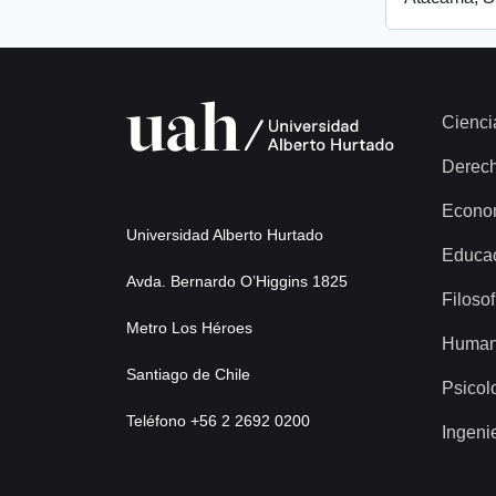
Cienci
Derec
Econo
Universidad Alberto Hurtado
Educa
Avda. Bernardo O’Higgins 1825
Filosof
Metro Los Héroes
Human
Santiago de Chile
Psicol
Teléfono +56 2 2692 0200
Ingeni