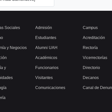
as Sociales
Admisión
Campus
ho
Estudiantes
Acreditación
mía y Negocios
Alumni UAH
Rectoría
ción
Académicos
Vicerrectorías
ía y
Funcionarios
Directorio
idades
Visitantes
Decanos
ogía
Comunicaciones
Canal de Denun
ería