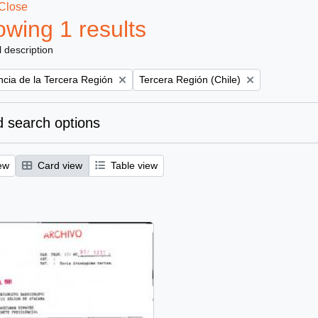
Close
wing 1 results
l description
Remove filter:
ncia de la Tercera Región
Tercera Región (Chile)
 search options
ew
Card view
Table view