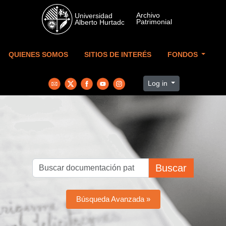
Skip to main content
QUIENES SOMOS
SITIOS DE INTERÉS
FONDOS
Log in
Buscar
Búsqueda Avanzada »