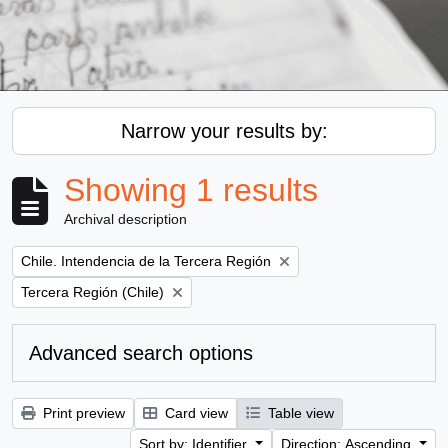
Narrow your results by:
Showing 1 results
Archival description
Remove filter:
Chile. Intendencia de la Tercera Región
Remove filter:
Tercera Región (Chile)
Advanced search options
Print preview
Card view
Table view
Sort by: Identifier
Direction: Ascending