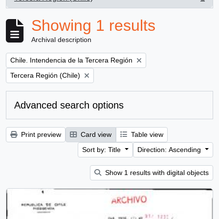
, 1 results
Showing 1 results
Archival description
Remove filter:
Chile. Intendencia de la Tercera Región
Remove filter:
Tercera Región (Chile)
Advanced search options
Print preview
Card view
Table view
Sort by: Title
Direction: Ascending
Show 1 results with digital objects