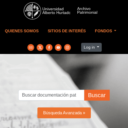
Skip to main content
QUIENES SOMOS
SITIOS DE INTERÉS
FONDOS
Log in
Buscar
Búsqueda Avanzada »