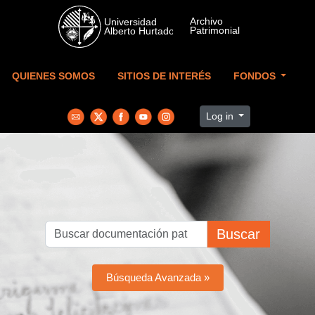
Skip to main content
QUIENES SOMOS
SITIOS DE INTERÉS
FONDOS
Log in
Buscar
Búsqueda Avanzada »