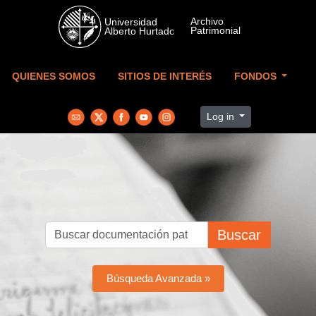
Skip to main content
QUIENES SOMOS
SITIOS DE INTERÉS
FONDOS
Log in
Buscar
Búsqueda Avanzada »