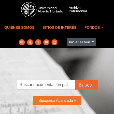
Skip to main content
QUIENES SOMOS
SITIOS DE INTERÉS
FONDOS
Iniciar sesión
Buscar
Búsqueda Avanzada »