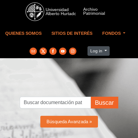
Skip to main content
QUIENES SOMOS
SITIOS DE INTERÉS
FONDOS
Log in
Buscar
Búsqueda Avanzada »