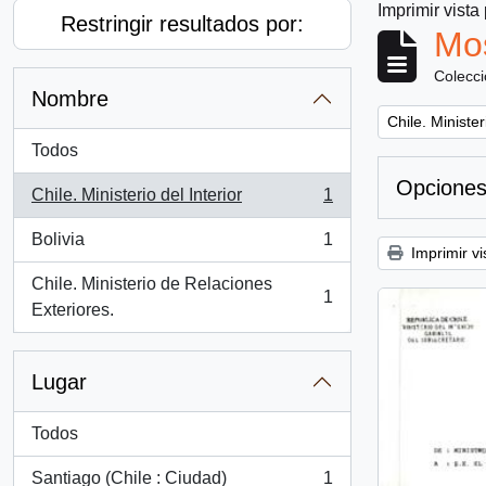
Imprimir vista
Restringir resultados por:
Mos
Colecc
Nombre
Remove filter:
Chile. Minister
Todos
Opciones
Chile. Ministerio del Interior
1
, 1 resultados
Bolivia
1
, 1 resultados
Imprimir vi
Chile. Ministerio de Relaciones
1
, 1 resultados
Exteriores.
Lugar
Todos
Santiago (Chile : Ciudad)
1