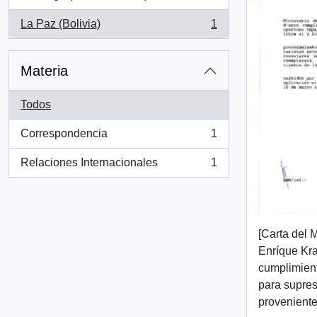
, 1 resultados
La Paz (Bolivia)
1
, 1 resultados
Materia
Todos
Correspondencia
1
, 1 resultados
Relaciones Internacionales
1
, 1 resultados
[Carta del M
Enríque Kra
cumplimient
para supres
proveniente