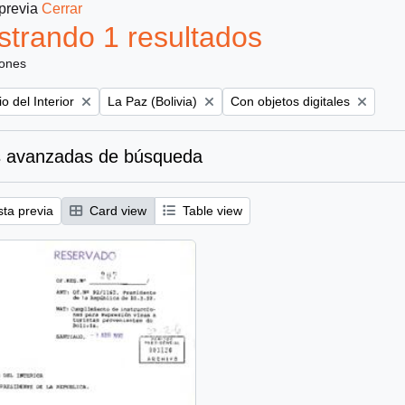
 previa
Cerrar
trando 1 resultados
iones
Remove filter:
Remove filter:
io del Interior
La Paz (Bolivia)
Con objetos digitales
 avanzadas de búsqueda
sta previa
Card view
Table view