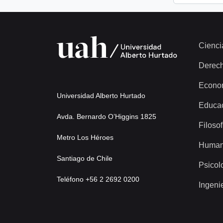
Cienci
Derec
Econo
Universidad Alberto Hurtado
Educa
Avda. Bernardo O’Higgins 1825
Filosof
Metro Los Héroes
Human
Santiago de Chile
Psicol
Teléfono +56 2 2692 0200
Ingeni