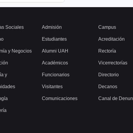
as Sociales
Admisión
Campus
ho
Estudiantes
Acreditación
mía y Negocios
Alumni UAH
Rectoría
ción
Académicos
Vicerrectorías
ía y
Funcionarios
Directorio
idades
Visitantes
Decanos
ogía
Comunicaciones
Canal de Denun
ería