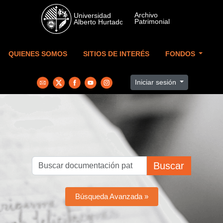
Skip to main content
QUIENES SOMOS
SITIOS DE INTERÉS
FONDOS
Iniciar sesión
Buscar
Búsqueda Avanzada »