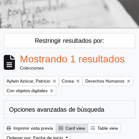
Restringir resultados por:
Mostrando 1 resultados
Colecciones
Remove filter:
Remove filter:
Remove filter:
Aylwin Azócar, Patricio
Corea
Derechos Humanos
Remove filter:
Con objetos digitales
Opciones avanzadas de búsqueda
Imprimir vista previa
Card view
Table view
Ordenar por: Fecha de inicio