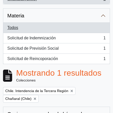
, 1 resultados
Materia
Todos
Solicitud de Indemnización
1
, 1 resultados
Solicitud de Previsión Social
1
, 1 resultados
Solicitud de Reincoporación
1
, 1 resultados
Mostrando 1 resultados
Colecciones
Remove filter:
Chile. Intendencia de la Tercera Región
Remove filter:
Chañaral (Chile)