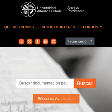
Skip to main content
QUIENES SOMOS
SITIOS DE INTERÉS
FONDOS
Iniciar sesión
Buscar
Búsqueda Avanzada »