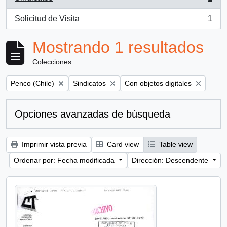
, 1 resultados
Solicitud de Visita
1
, 1 resultados
Mostrando 1 resultados
Colecciones
Remove filter:
Remove filter:
Remove filter:
Penco (Chile)
Sindicatos
Con objetos digitales
Opciones avanzadas de búsqueda
Imprimir vista previa
Card view
Table view
Ordenar por: Fecha modificada
Dirección: Descendente