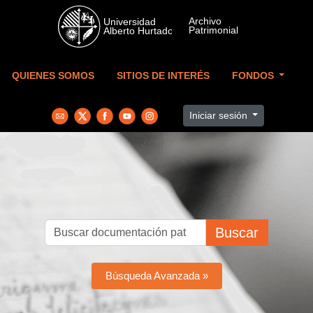
Skip to main content
QUIENES SOMOS
SITIOS DE INTERÉS
FONDOS
Iniciar sesión
Buscar
Búsqueda Avanzada »