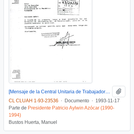
Añadi
[Mensaje de la Central Unitaria de Trabajadores dirigido al Jefe de Gabinete Presidencial, mediante el cual adjunta solicitud del Sindicato de Estibadores N° 1 de Penco-Lirquén]
CL CLUAH 1-93-23536
·
Documento
·
1993-11-17
Parte de
Presidente Patricio Aylwin Azócar (1990-
1994)
Bustos Huerta, Manuel