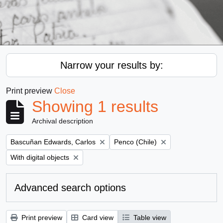
Narrow your results by:
Print preview
Close
Showing 1 results
Archival description
Remove filter:
Remove filter:
Bascuñan Edwards, Carlos
Penco (Chile)
Remove filter:
With digital objects
Advanced search options
Print preview
Card view
Table view