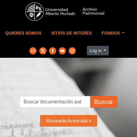
Skip to main content
QUIENES SOMOS
SITIOS DE INTERÉS
FONDOS
Log in
Buscar
Búsqueda Avanzada »