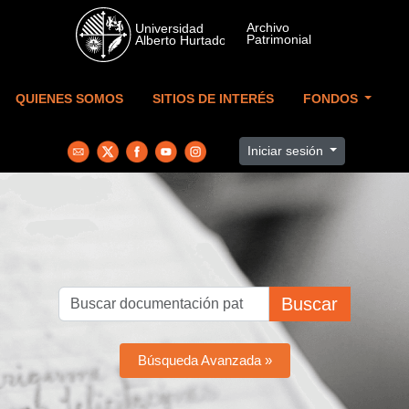
Skip to main content
QUIENES SOMOS
SITIOS DE INTERÉS
FONDOS
Iniciar sesión
Buscar
Búsqueda Avanzada »