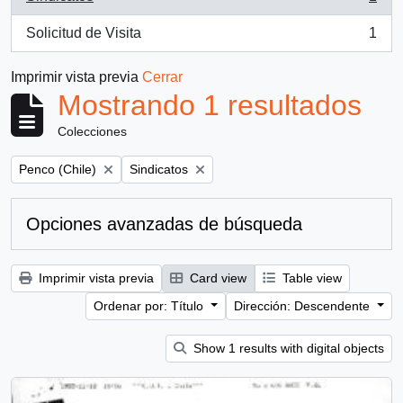
, 1 resultados
Solicitud de Visita
1
, 1 resultados
Imprimir vista previa
Cerrar
Mostrando 1 resultados
Colecciones
Remove filter:
Remove filter:
Penco (Chile)
Sindicatos
Opciones avanzadas de búsqueda
Imprimir vista previa
Card view
Table view
Ordenar por: Título
Dirección: Descendente
Show 1 results with digital objects