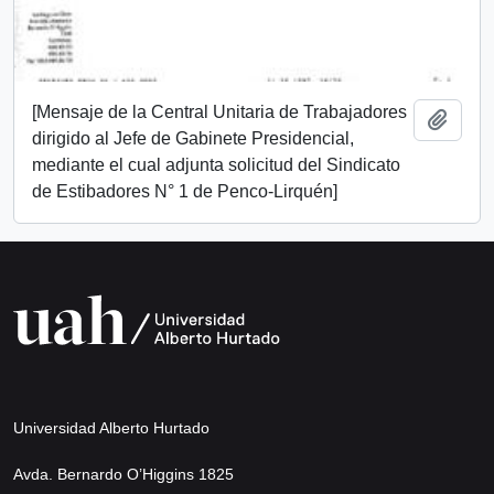
[Mensaje de la Central Unitaria de Trabajadores
Añadi
dirigido al Jefe de Gabinete Presidencial,
mediante el cual adjunta solicitud del Sindicato
de Estibadores N° 1 de Penco-Lirquén]
Universidad Alberto Hurtado
Avda. Bernardo O’Higgins 1825