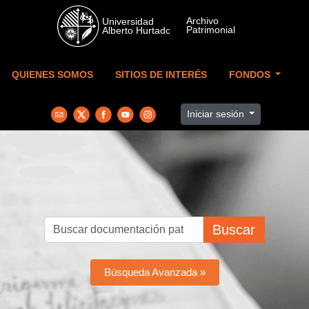
Skip to main content
QUIENES SOMOS
SITIOS DE INTERÉS
FONDOS
Iniciar sesión
Buscar
Búsqueda Avanzada »