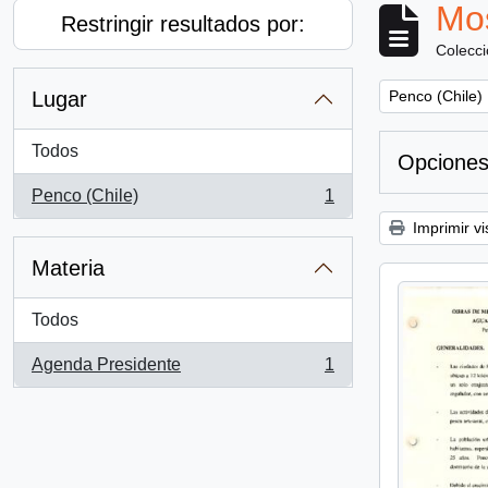
Mos
Restringir resultados por:
Colecc
Remove filter:
Lugar
Penco (Chile)
Todos
Opciones
Penco (Chile)
1
, 1 resultados
Imprimir vi
Materia
Todos
Agenda Presidente
1
, 1 resultados