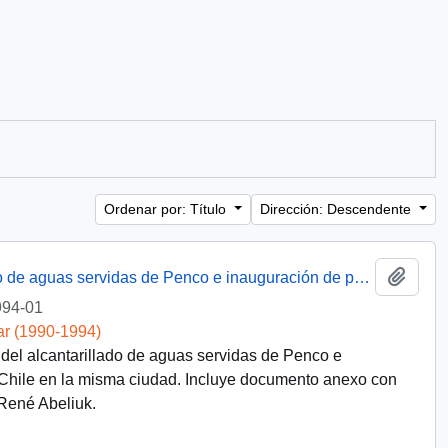
Ordenar por: Título
Dirección: Descendente
Añadi
[Obras de mejoramiento del alcantarillado de aguas servidas de Penco e inauguración de población forjadores de Chile-Penco]
994-01
ar (1990-1994)
el alcantarillado de aguas servidas de Penco e
 Chile en la misma ciudad. Incluye documento anexo con
René Abeliuk.