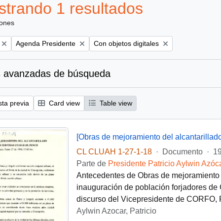
trando 1 resultados
iones
Remove filter:
Remove filter:
Agenda Presidente
Con objetos digitales
 avanzadas de búsqueda
sta previa
Card view
Table view
CL CLUAH 1-27-1-18
·
Documento
·
1
Parte de
Presidente Patricio Aylwin Azóc
Antecedentes de Obras de mejoramiento d
inauguración de población forjadores de
discurso del Vicepresidente de CORFO, 
Aylwin Azocar, Patricio