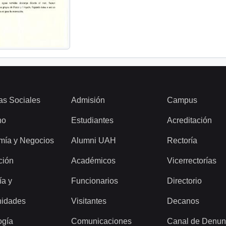
as Sociales
Admisión
Campus
ho
Estudiantes
Acreditación
mía y Negocios
Alumni UAH
Rectoría
ción
Académicos
Vicerrectorías
ía y
Funcionarios
Directorio
idades
Visitantes
Decanos
ogía
Comunicaciones
Canal de Denun